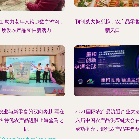
红 助力老年人跨越数字鸿沟，
预制菜大势所趋，农产品零
焕发农产品零售新活力
新风口
农业与新零售的双向奔赴 写在
2021国际农产品流通产业大
名特优农产品进驻上海盒马之
六届中国农产品供应链大会
际
成功举办，聚焦农产品零售
展