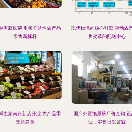
悦再获殊荣 引领公益性农产品
现代物流的核心引擎 驱动农
零售新标杆
售变革的配送中心
鲜生湖南路新店开业 农产品零
国产外贸纸尿裤厂价直销 正
售新篇章
证，零售批发皆宜