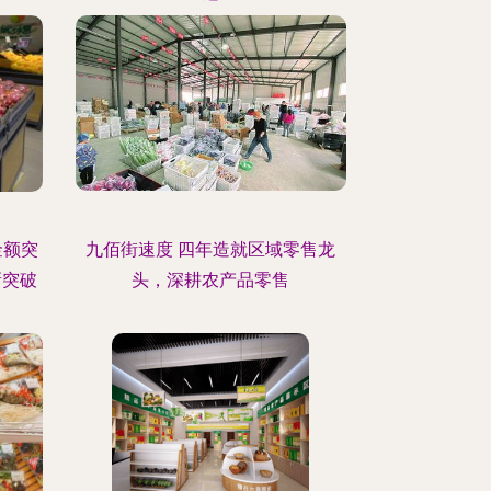
金额突
九佰街速度 四年造就区域零售龙
新突破
头，深耕农产品零售