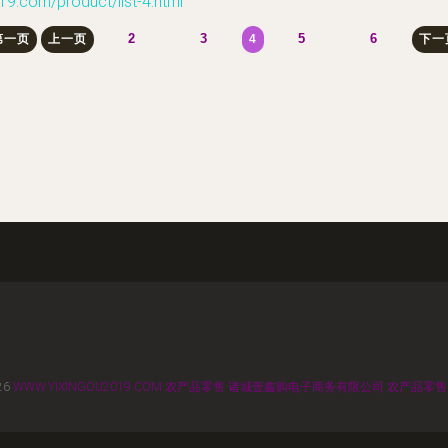
m/product/list-4.html
2
3
5
6
第一页
上一页
4
下一
26
WWW.YIXINGOU2019.COM
农产品零售
诸城壹鑫购电子商务有限公司
农产品零售