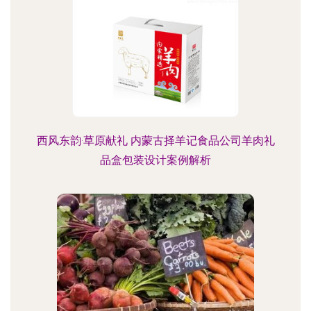
西风东韵·草原献礼 内蒙古择羊记食品公司羊肉礼
品盒包装设计案例解析