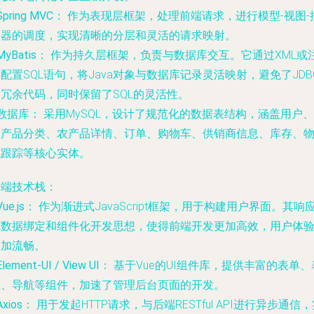
Spring MVC：
作为表现层框架，处理前端请求，进行模型-视图-
制器的调度，实现清晰的分层和灵活的请求映射。
MyBatis：
作为持久层框架，负责与数据库交互。它通过XML或
配置SQL语句，将Java对象与数据库记录灵活映射，避免了JDB
冗余代码，同时保留了SQL的灵活性。
数据库：
采用MySQL，设计了规范化的数据表结构，涵盖用户、
农产品分类、农产品详情、订单、购物车、供销商信息、库存、
流跟踪等核心实体。
前端技术栈：
Vue.js：
作为渐进式JavaScript框架，用于构建用户界面。其响
式数据绑定和组件化开发思想，使得前端开发更加高效，用户体
更加流畅。
Element-UI / View UI：
基于Vue的UI组件库，提供丰富的表单、
格、导航等组件，加速了管理后台页面的开发。
Axios：
用于发起HTTP请求，与后端RESTful API进行异步通信